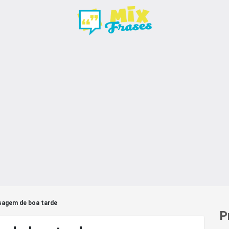
sagem de boa tarde
P