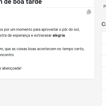
 de boa tarde
P
C
 por um momento para aproveitar o pôr do sol,
xtra de esperança e extravasar
alegria
.
sam, que as coisas boas acontecem no tempo certo,
encontro.
e abençoada!